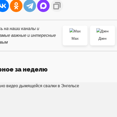
ь на наши каналы и
самые важные и интересные
Max
Дзен
рвым
рное за неделю