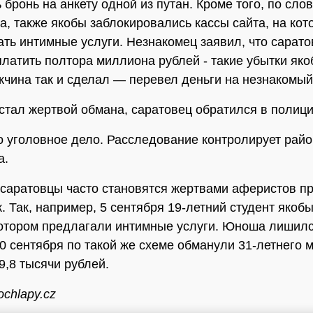
 бронь на анкету одной из путан. Кроме того, по сло
а, также якобы заблокировались кассы сайта, на ко
ать интимные услуги. Незнакомец заявил, что сарато
платить полтора миллиона рублей - такие убытки як
чина так и сделал — перевел деньги на незнакомый 
 стал жертвой обмана, саратовец обратился в полиц
 уголовное дело. Расследование контролирует рай
а.
саратовцы часто становятся жертвами аферистов пр
к. Так, например, 5 сентября 19-летний студент якоб
отором предлагали интимные услуги. Юноша лишилс
20 сентября по такой же схеме обманули 31-летнего 
9,8 тысячи рублей.
ochlapy.cz