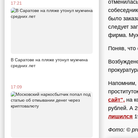
отменилась
17:21
собеседник
было заказ
следует за
фирма. Муж
Поняв, что
В Саратове на пляже утонул мужчина
Возбуждено
средних лет
прокуратур
Напомним, 
17:09
проституто
сайт",
на к
рублей. А 
лишился
1
Фото: © pr