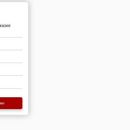
казке
еме