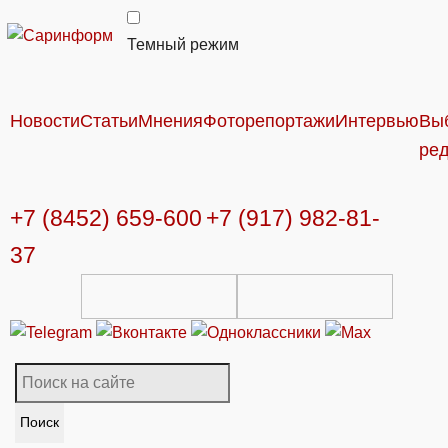
Темный режим
Новости
Статьи
Мнения
Фоторепортажи
Интервью
Вы
ре
+7 (8452) 659-600
+7 (917) 982-81-
37
Поиск