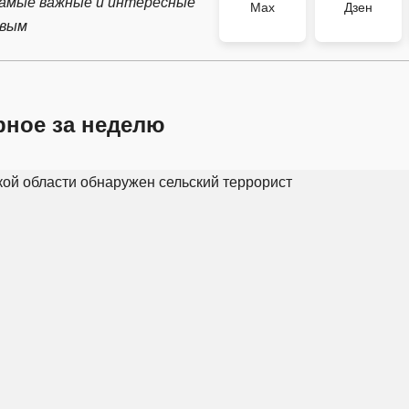
самые важные и интересные
Max
Дзен
рвым
рное за неделю