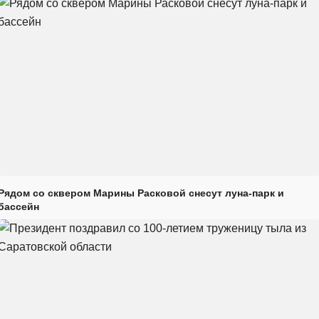
Рядом со сквером Марины Расковой снесут луна-парк и
бассейн