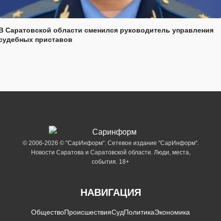
В Саратовской области сменился руководитель управления
судебных приставов
© 2006-2026 © "СарИнформ". Сетевое издание "СарИнформ".
Новости Саратова и Саратовской области. Люди, места,
события. 18+
НАВИГАЦИЯ
Общество
Происшествия
Суд
Политика
Экономика