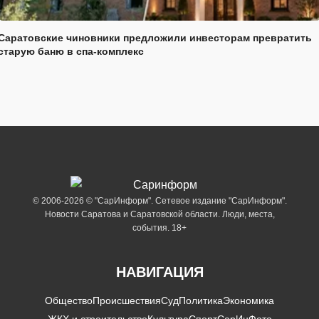
Саратовские чиновники предложили инвесторам превратить
старую баню в спа-комплекс
© 2006-2026 © "СарИнформ". Сетевое издание "СарИнформ".
Новости Саратова и Саратовской области. Люди, места,
события. 18+
НАВИГАЦИЯ
Общество
Происшествия
Суд
Политика
Экономика
ЖКХ и строительство
Культура
Спорт
СарИнФото