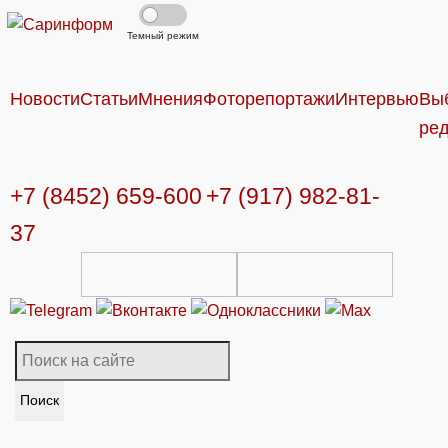
Темный режим
Новости
Статьи
Мнения
Фоторепортажи
Интервью
Вы
ре
+7 (8452) 659-600
+7 (917) 982-81-
37
Поиск