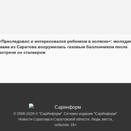
«Преследовал и интересовался ребенком в коляске»: молода
мама из Саратова вооружилась газовым баллончиком после
встречи со сталкером
© 2006-2026 © "СарИнформ". Сетевое издание "СарИнформ".
Новости Саратова и Саратовской области. Люди, места,
события. 18+