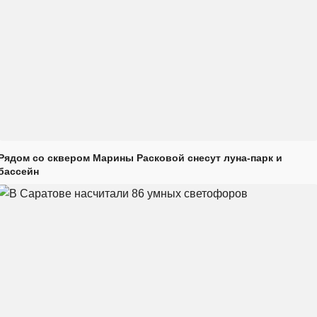
Рядом со сквером Марины Расковой снесут луна-парк и
бассейн