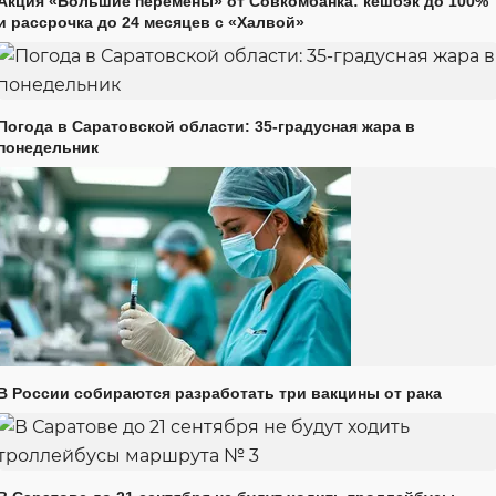
Акция «Большие перемены» от Совкомбанка: кешбэк до 100%
и рассрочка до 24 месяцев с «Халвой»
Погода в Саратовской области: 35-градусная жара в
понедельник
В России собираются разработать три вакцины от рака