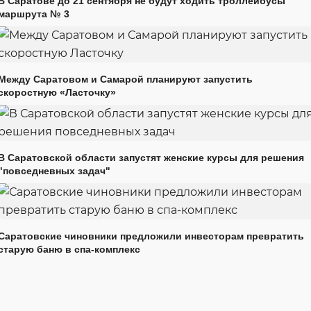
В Саратове до 21 сентября не будут ходить троллейбусы
маршрута № 3
Между Саратовом и Самарой планируют запустить
скоростную «Ласточку»
В Саратовской области запустят женские курсы для решения
"повседневных задач"
Саратовские чиновники предложили инвесторам превратить
старую баню в спа-комплекс