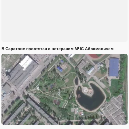
В Саратове простятся с ветераном МЧС Абрамовичем