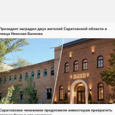
Президент наградил двух жителей Саратовской области и
певца Николая Баскова
Саратовские чиновники предложили инвесторам превратить
старую баню в спа-комплекс