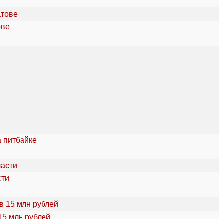
ове
а питбайке
сти
15 млн рублей