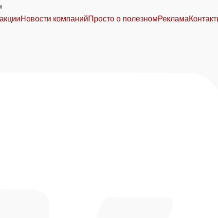
м
акции
Новости компаний
Просто о полезном
Реклама
Контак