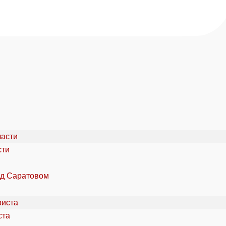
сти
од Саратовом
ста