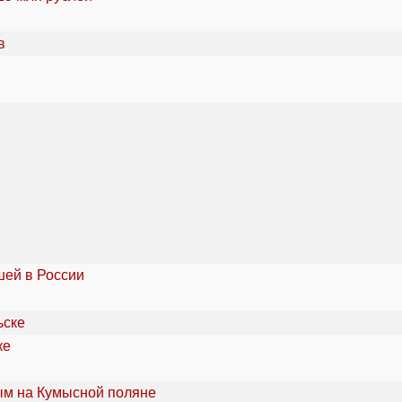
шей в России
ке