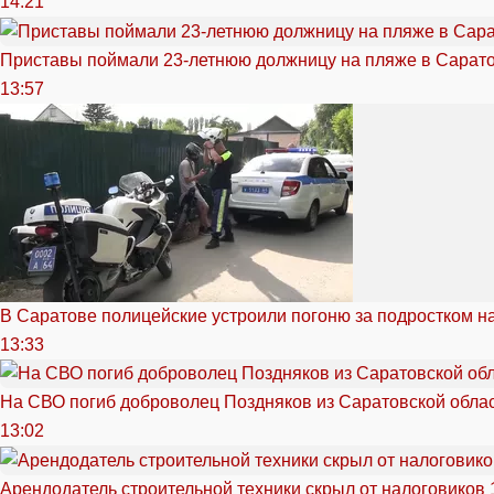
14:21
Приставы поймали 23-летнюю должницу на пляже в Сарат
13:57
В Саратове полицейские устроили погоню за подростком н
13:33
На СВО погиб доброволец Поздняков из Саратовской обла
13:02
Арендодатель строительной техники скрыл от налоговиков 