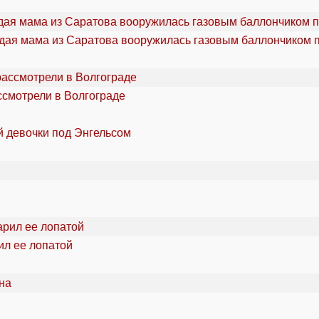
дая мама из Саратова вооружилась газовым баллончиком п
ссмотрели в Волгограде
й девочки под Энгельсом
ил ее лопатой