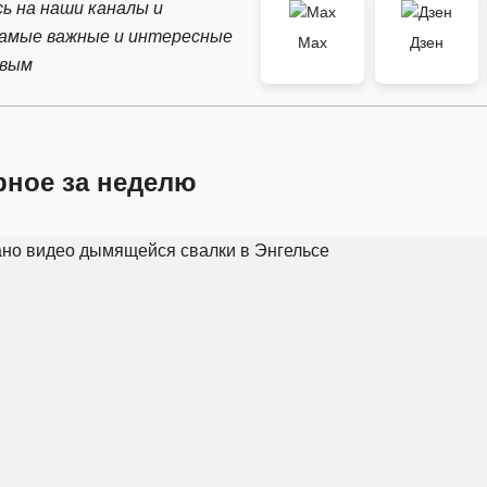
ь на наши каналы и
самые важные и интересные
Max
Дзен
рвым
рное за неделю