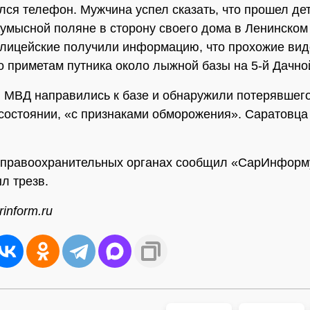
лся телефон. Мужчина успел сказать, что прошел де
Кумысной поляне в сторону своего дома в Ленинском
лицейские получили информацию, что прохожие ви
о приметам путника около лыжной базы на 5-й Дачно
 МВД направились к базе и обнаружили потерявшег
состоянии, «с признаками обморожения». Саратовца
 правоохранительных органах сообщил «СарИнформу
л трезв.
inform.ru