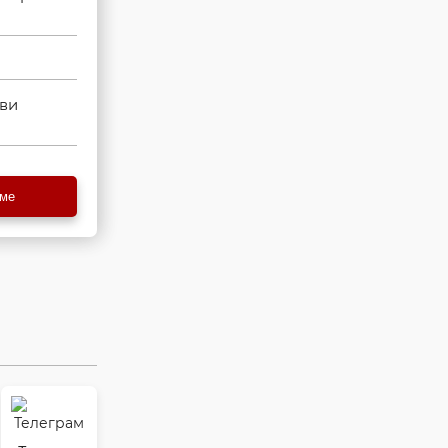
кви
еме