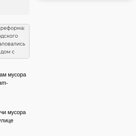
рам мусора
am-
учи мусора
улице