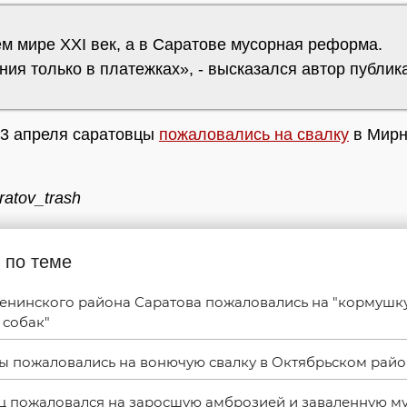
ем мире XXI век, а в Саратове мусорная реформа.
ия только в платежках», - высказался автор публик
 3 апреля саратовцы
пожаловались на свалку
в Мир
ratov_trash
 по теме
енинского района Саратова пожаловались на "кормушк
 собак"
ы пожаловались на вонючую свалку в Октябрьском рай
ц пожаловался на заросшую амброзией и заваленную м