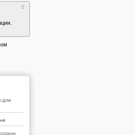
ации.
ном
у для
оне
усором