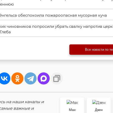
сеннюю
Энгельса обеспокоила пожароопасная мусорная куча
ких чиновников попросили убрать свалку напротив цер
 Глеба
Все новости по т
ь на наши каналы и
самые важные и
Max
Дзен