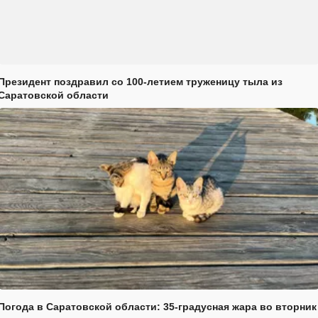
Президент поздравил со 100-летием труженицу тыла из
Саратовской области
Погода в Саратовской области: 35-градусная жара во вторник