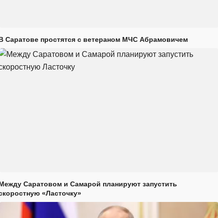
В Саратове простятся с ветераном МЧС Абрамовичем
Между Саратовом и Самарой планируют запустить
скоростную «Ласточку»