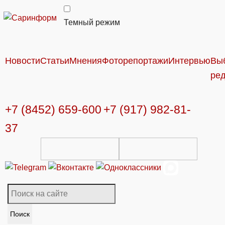
Темный режим
Новости
Статьи
Мнения
Фоторепортажи
Интервью
Вы
ре
+7 (8452) 659-600
+7 (917) 982-81-
37
Поиск