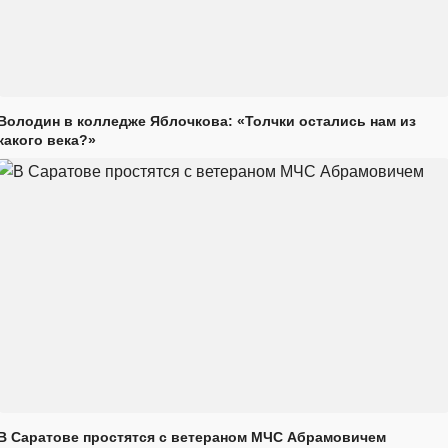
Володин в колледже Яблочкова: «Толчки остались нам из
какого века?»
В Саратове простятся с ветераном МЧС Абрамовичем