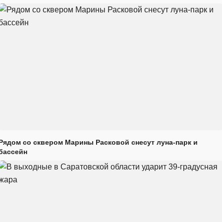
Рядом со сквером Марины Расковой снесут луна-парк и
бассейн