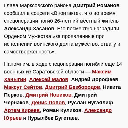
Глава Марксовского района
Дмитрий Романов
сообщил в соцсети «ВКонтакте», что во время
спецоперации погиб 26-летний местный житель
Александр Хасанов
. Его посмертно наградили
Орденом Мужества «за проявленные при
исполнении воинского долга мужество, отвагу и
самоотверженность».
Напомним, в ходе спецоперации погибли еще 14
военных из Саратовской области —
Максим
Ханыгин
,
Алексей Малов
,
Андрей Дорофеев
,
Максут Сейтов
,
Дмитрий Безбородов
,
Никита
Перков
,
Дмитрий Новиков
,
Дмитрий
Чернаков
,
Денис Попов
,
Руслан Нугаялиф
,
Артем Киреев
,
Роман Куликов
,
Александр
Юрьев
и
Нурылбек Бугетаев
.