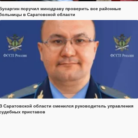
Бусаргин поручил минздраву проверить все районные
больницы в Саратовской области
В Саратовской области сменился руководитель управления
судебных приставов