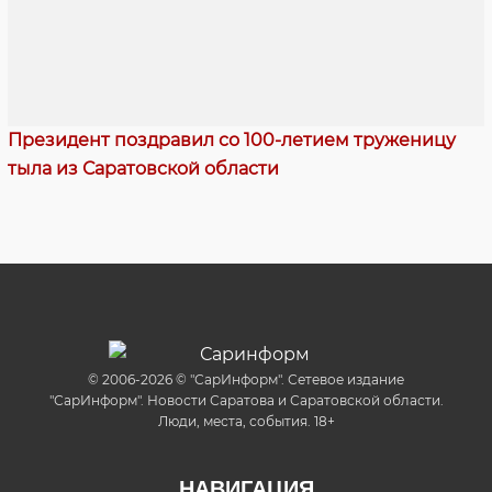
Президент поздравил со 100-летием труженицу
тыла из Саратовской области
© 2006-2026 © "СарИнформ". Сетевое издание
"СарИнформ". Новости Саратова и Саратовской области.
Люди, места, события. 18+
НАВИГАЦИЯ