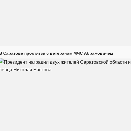
В Саратове простятся с ветераном МЧС Абрамовичем