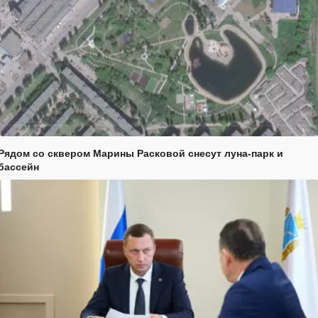
Рядом со сквером Марины Расковой снесут луна-парк и
бассейн