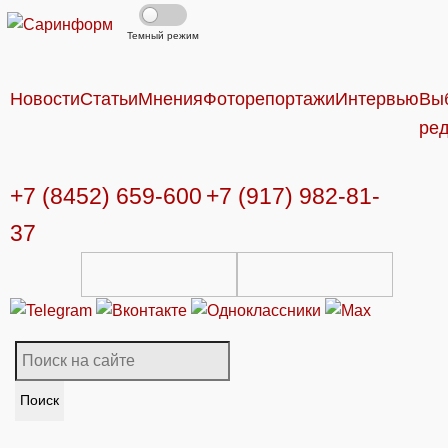
Темный режим
Новости
Статьи
Мнения
Фоторепортажи
Интервью
Вы
ре
+7 (8452) 659-600
+7 (917) 982-81-
37
Поиск