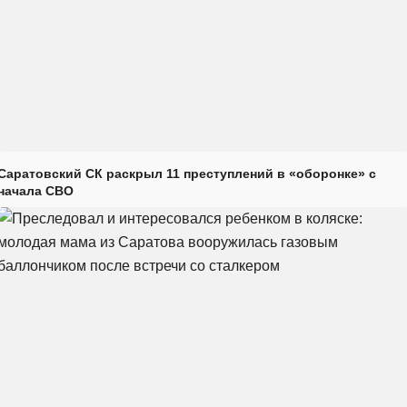
Саратовский СК раскрыл 11 преступлений в «оборонке» с
начала СВО