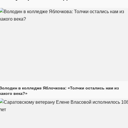
Володин в колледже Яблочкова: «Толчки остались нам из
какого века?»