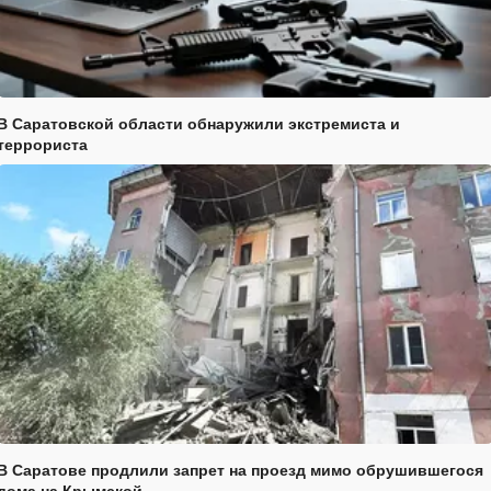
В Саратовской области обнаружили экстремиста и
террориста
В Саратове продлили запрет на проезд мимо обрушившегося
дома на Крымской