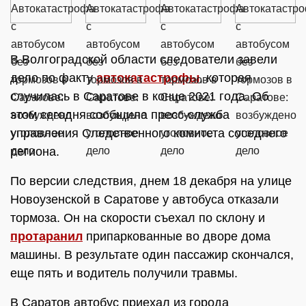
В Волгоградской области следователи завели
дело по факту
автокатастрофы
, которая
случилась в Саратове в конце 2021 года. Об
этом сегодня сообщила пресс-служба
управления Следственного комитета соседнего
региона.
По версии следствия, днем 18 декабря на улице
Новоузенской в Саратове у автобуса отказали
тормоза. Он на скорости съехал по склону и
протаранил
припаркованные во дворе дома
машины. В результате один пассажир скончался,
еще пять и водитель получили травмы.
В Саратов автобус приехал из города