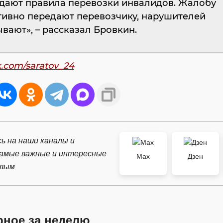
дают правила перевозки инвалидов. Жалобу
тивно передают перевозчику, нарушителей
вают», – рассказал Бровкин.
k.com/saratov_24
ь на наши каналы и
самые важные и интересные
Max
Дзен
рвым
рное за неделю