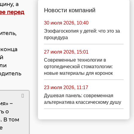
ину, а
Новости компаний
ее перед
30 июля 2026, 10:40
Эзофагоскопия у детей: что это за
итель,
процедура
 конца
27 июля 2026, 15:01
й
Современные технологии в
или
ортопедической стоматологии:
одитель
новые материалы для коронок
23 июля 2026, 11:17
Душевая панель: современная
альтернатива классическому душу
ия» –
ь о
. В том
е