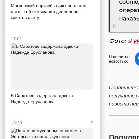
соблю
Московский наркосбытчик попал под
опера
статью об отмывании денег через
криптовалюту
наказы
17:01
Фото: ©
v
Поделиться
новостью:
Подпишитес
получайте 
В Саратове задержана адвокат
Надежда Ерусланова
новости пе
16:29
Популя