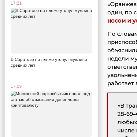
17:21
«Оранжев
один, по 
носом и у
По словам
приспосо
объяснили
недели м
В Саратове на пляже утонул мужчина
средних лет
ответстве
увольнени
работает 
17:09
«В тра
28-69-
любых 
числе 