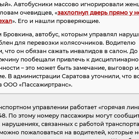
ый». Автобусники массово игнорировали женщ
словам очевидцев, «
захлопнул дверь прямо у н
ехал
». Его и нашли проверяющие.
 Бровкина, автобус, которым управлял наруш
блен для перевозки колясочников. Водителю
, что он обязан сажать инвалидов в салон. До
ужчину пообещали привлечь к дисциплинарно
нности – это может быть замечание, выговор 
е. В администрации Саратова уточнили, что в
в ООО «Пассажиртранс».
нспортном управлении работает «горячая лин
48. По этому номеру пассажиры могут сообщит
нарушениях, связанных с работой транспорта
можно пожаловаться на водителей, которые н