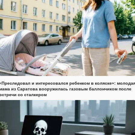
«Преследовал и интересовался ребенком в коляске»: молода
мама из Саратова вооружилась газовым баллончиком после
встречи со сталкером