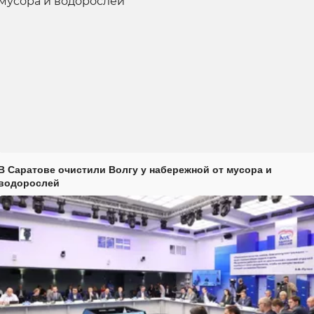
В Саратове очистили Волгу у набережной от мусора и
водорослей