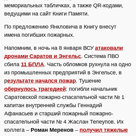
мемориальных табличках, а также QR-кодами,
ведущими на сайт Книги Памяти.
По предложению Янкловича в Книгу внесут
имена погибших пожарных.
Напомним, в ночь на 8 января ВСУ
атаковали
дронами Саратов и Энгельс
. Система ПВО
сбила
11 БПЛА
. Часть обломков рухнула на одно
из промышленных предприятий в Энгельсе, в
р
езультате начался пожар
. Тушение
обернулось трагедией
: погибли начальник
Саратовской пожарно-спасательной части № 1
капитан внутренней службы Геннадий
Афанасьев и старший пожарный пожарно-
спасательной части № 4 Жаслан Телеупов. Их
коллега –
Роман Меренов
–
получил тяжелые