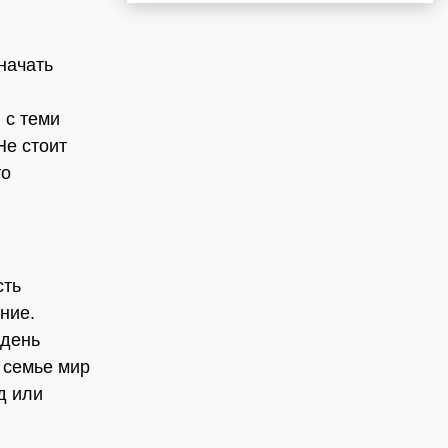
начать
 с теми
Не стоит
то
сть
ние.
 день
 семье мир
д или