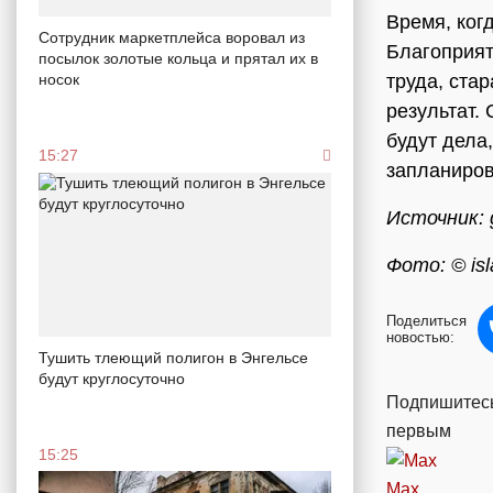
Время, ког
Сотрудник маркетплейса воровал из
Благоприят
посылок золотые кольца и прятал их в
носок
труда, ста
результат.
будут дела
15:27
запланиров
Источник: 
Фото: © isl
Поделиться
новостью:
Тушить тлеющий полигон в Энгельсе
будут круглосуточно
Подпишитесь
первым
15:25
Max