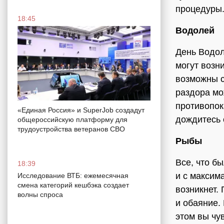
процедуры
18:45
Водолей
День Водол
могут возн
возможны с
раздора мо
противопок
«Единая Россия» и SuperJob создадут
дождитесь 
общероссийскую платформу для
трудоустройства ветеранов СВО
Рыбы
Все, что б
18:39
и с максим
Исследование ВТБ: ежемесячная
смена категорий кешбэка создает
возникнет.
волны спроса
и обаяние.
этом вы чу