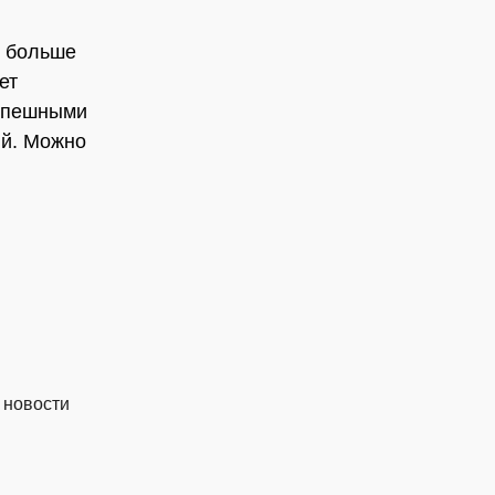
м больше
ет
Успешными
ий. Можно
 новости