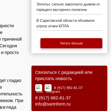
Энгельс сильно заволокло дымом от
горящего мусорного полигона
В Саратовской области объявили
удности
угрозу атаки БПЛА
те
е причиной
Читать больше
 Сегодня
 и просто
Связаться с редакцией или
прислать новость
дет гладко
е
8 (917) 982-81-37
ительность
8 (917) 982-81-37
овеком. При
info@sarinform.ru
 взгляда