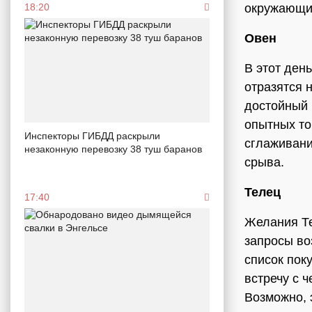
окружающи
18:20
Овен
В этот ден
отразятся 
достойный 
опытных то
Инспекторы ГИБДД раскрыли
сглаживани
незаконную перевозку 38 туш баранов
срыва.
Телец
17:40
Желания Те
запросы во
список пок
встречу с 
Возможно, 