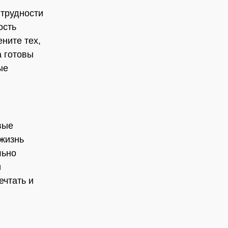
 трудности
ость
ните тех,
а готовы
ые
вые
 жизнь
льно
и
ечтать и