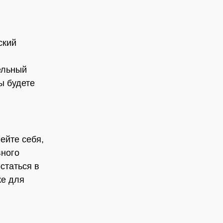
ский
ельный
ы будете
ейте себя,
вного
статься в
же для