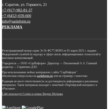
г. Саратов, ул. Горького, 21
+7 (917) 982-81-37
+7 (8452) 659-600
info@sarinform.ru
РЕКЛАМА
Регистрационный номер серия Эл № ФС77-80393 от 01 марта 2021 г. выдано
Федеральной службой по надзору в сфере связи, информационных технологий и
массовых коммуникаций.
Учредитель — ООО «СарИнформ». Директор — Письменный А.А. Главный
редактор — Спринчанэ Д.Ю.
При использовании любых материалов с сайта "СарИнформ"
обязательна гиперссылка на
sarinform.ru
или на страницу с новостью.
Редакция не несет ответственность за достоверность информации в рекламных
материалах. Такие материалы выходят с пометкой «Партнёрский материал» и
«Реклама».
Сайт использует Cookie и сервиc Яндекс.Метрика