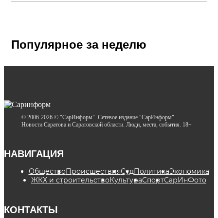
Популярное за неделю
© 2006-2026 © "СарИнформ". Сетевое издание "СарИнформ".
Новости Саратова и Саратовской области. Люди, места, события. 18+
НАВИГАЦИЯ
Общество
Происшествия
Суд
Политика
Экономика
ЖКХ и строительство
Культура
Спорт
СарИнФото
КОНТАКТЫ