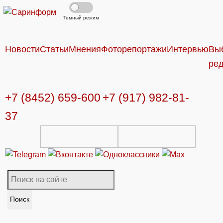
Темный режим
Новости
Статьи
Мнения
Фоторепортажи
Интервью
Вы
ре
+7 (8452) 659-600
+7 (917) 982-81-
37
Поиск