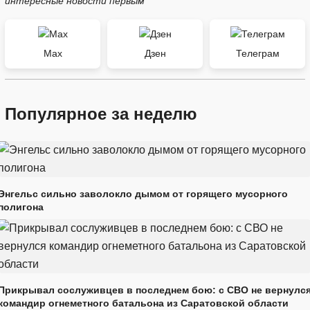
интересные новости первым
Max
Дзен
Телеграм
Популярное за неделю
Энгельс сильно заволокло дымом от горящего мусорного
полигона
Прикрывал сослуживцев в последнем бою: с СВО не вернулс
командир огнеметного батальона из Саратовской области