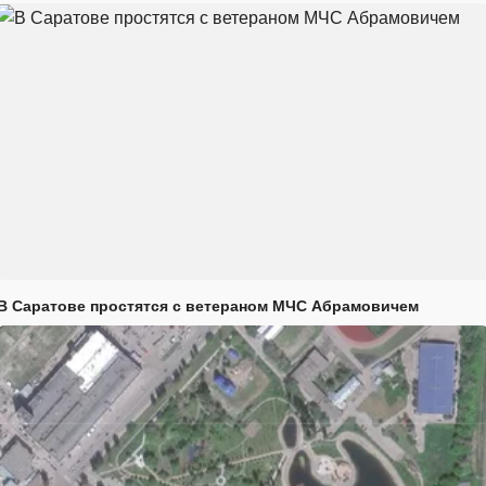
В Саратове простятся с ветераном МЧС Абрамовичем