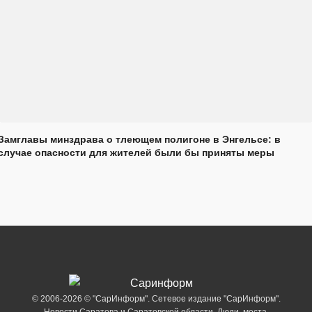
Замглавы минздрава о тлеющем полигоне в Энгельсе: в
случае опасности для жителей были бы приняты меры
© 2006-2026 © "СарИнформ". Сетевое издание "СарИнформ".
Новости Саратова и Саратовской области. Люди, места,