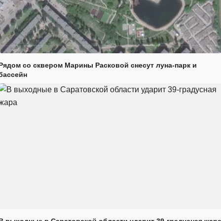
Рядом со сквером Марины Расковой снесут луна-парк и
бассейн
В выходные в Саратовской области ударит 39-градусная жар