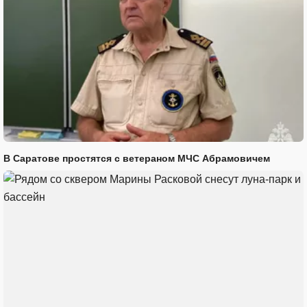
В Саратове простятся с ветераном МЧС Абрамовичем