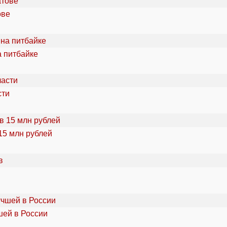
ове
а питбайке
сти
15 млн рублей
шей в России