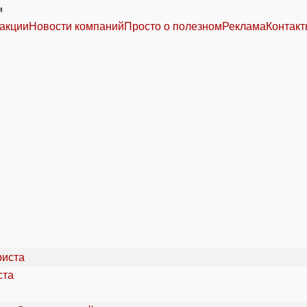
м
акции
Новости компаний
Просто о полезном
Реклама
Контак
ста