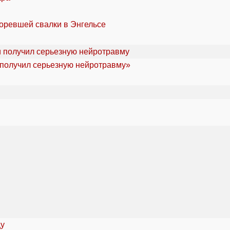
горевшей свалки в Энгельсе
«получил серьезную нейротравму»
цу