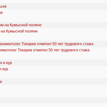
ке
 на Кумысной поляне
ниматолог Токарев отметил 50 лет трудового стажа
и кур