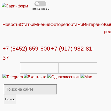
Темный режим
Новости
Статьи
Мнения
Фоторепортажи
Интервью
Вы
ре
+7 (8452) 659-600
+7 (917) 982-81-
37
Поиск