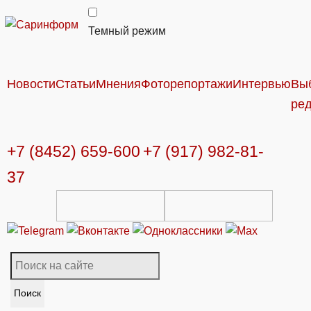
Темный режим
Новости
Статьи
Мнения
Фоторепортажи
Интервью
Вы
ре
+7 (8452) 659-600
+7 (917) 982-81-
37
Поиск