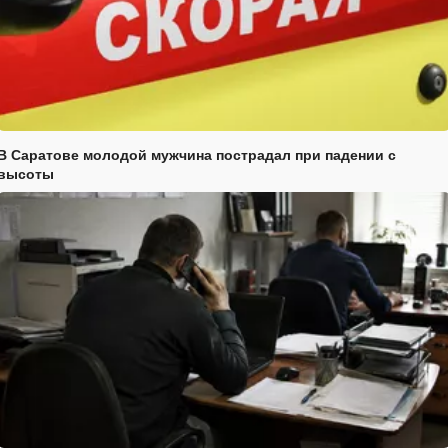
В Саратове молодой мужчина пострадал при падении с
высоты