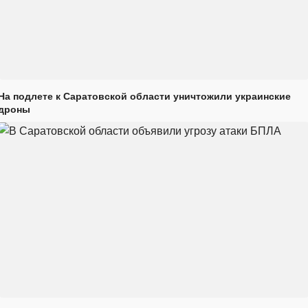
На подлете к Саратовской области уничтожили украинские
дроны