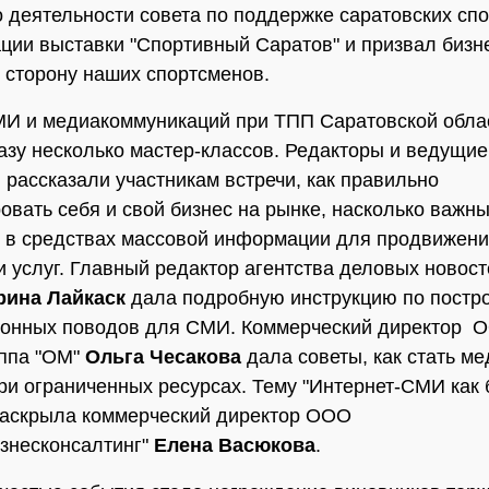
о деятельности совета по поддержке саратовских сп
ции выставки "Спортивный Саратов" и призвал бизн
в сторону наших спортсменов.
И и медиакоммуникаций при ТПП Саратовской обла
азу несколько мастер-классов. Редакторы и ведущие
рассказали участникам встречи, как правильно
овать себя и свой бизнес на рынке, насколько важн
 в средствах массовой информации для продвижен
и услуг. Главный редактор агентства деловых новост
рина Лайкаск
дала подробную инструкцию по постр
онных поводов для СМИ. Коммерческий директор 
уппа "ОМ"
Ольга Чесакова
дала советы, как стать м
ри ограниченных ресурсах. Тему "Интернет-СМИ как 
раскрыла коммерческий директор ООО
знесконсалтинг"
Елена Васюкова
.