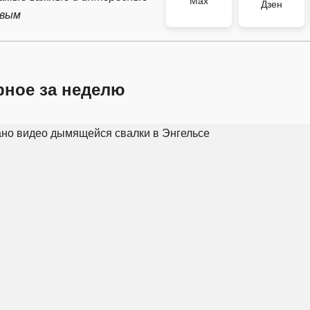
Max
Дзен
рвым
рное за неделю