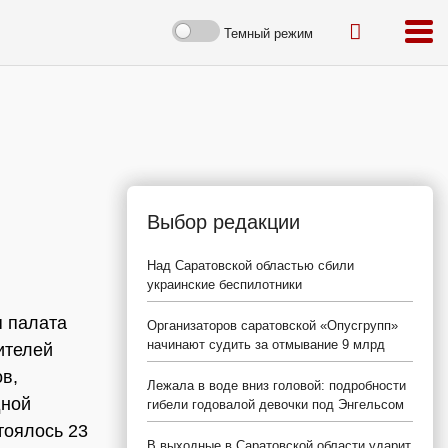
Темный режим
Выбор редакции
Над Саратовской областью сбили
украинские беспилотники
я палата
Организаторов саратовской «Опусгрупп»
начинают судить за отмывание 9 млрд
ителей
в,
Лежала в воде вниз головой: подробности
дной
гибели годовалой девочки под Энгельсом
тоялось 23
В выходные в Саратовской области ударит