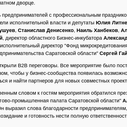
атном дворце.
ь предпринимателей с профессиональным праздник
ели исполнительной власти и депутаты
Юлия Литне
ушуев
,
Станислав Денисенко
,
Наиль Ханбеков
,
Ал
й
, директор областного Бизнес-инкубатора
Алексан
 исполнительный директор "Фонд микрокредитования
дпринимательства Саратовской области"
Сергей Га
ткрыли В2В переговоры. Все мероприятие было пос
зом, чтобы у бизнес-сообщества появилась возможн
ься и найти партнеров для новых совместных проект
венным словом к гостям мероприятия обратился пре
гово-промышленная палата Саратовской области"
А
Он выразил слова благодарности предпринимателям
озидание и готовность нести полную ответственност