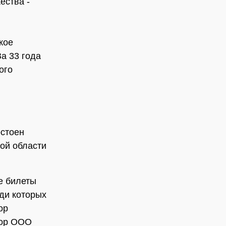
ества -
кое
а 33 года
ого
остоен
ой области
е билеты
ди которых
ор
тор ООО