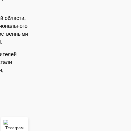
й области,
сионального
арственными
.
ителей
стали
и,