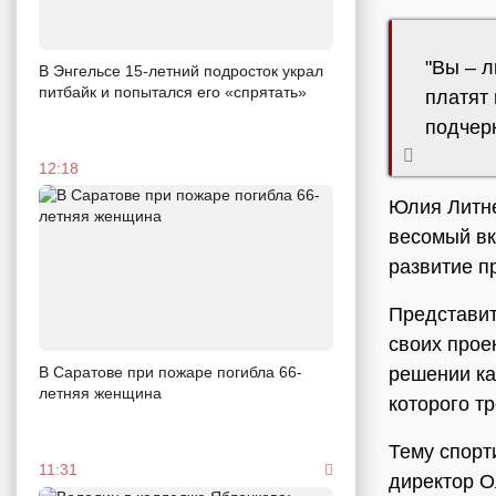
"Вы – 
В Энгельсе 15-летний подросток украл
питбайк и попытался его «спрятать»
платят 
подчер
12:18
Юлия Литне
весомый вк
развитие п
Представит
своих прое
В Саратове при пожаре погибла 66-
решении ка
летняя женщина
которого т
Тему спорт
11:31
директор О