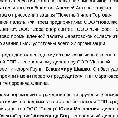
частью события стало награждение виновников торж
ательского сообщества. Алексей Антонов вручил
тва о присвоении звания "Почетный член Торгово-
ной палаты РФ" трем предприятиям: ООО "Поволжс
Оценки", ООО "Саратоворгсинтез", ООО "Синкросс". З
гово-промышленной палаты Саратовской области эт
о звания были удостоены всего 22 организации.
града досталась одному из самых активных членов
ой ТПП - генеральному директору ООО "Деловой
вест Информ Групп"
Владимиру Шашко
. Он был уд
премии имени первого председателя ТПП Саратовск
а Федоровича Савина.
ремя церемонии награждения были вручены членски
ателям, вошедшим в состав региональной ТПП, сре
й директор ООО "Спектр"
Юлия Макаревич
, директ
ЭлектоСервис"
Александр Боц
, генеральный дирек