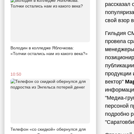
рассказал 
популяриза
свой взор 
Гильдия СМ
провела ср
Володин в колледже Яблочкова:
менеджеры 
«Толчки остались нам из какого века?»
позиционир
публикации
продукции 
10:50
вектор"
Ма
информаци
"Медиа-гр
персоной п
подробно 
"Саратовби
Телефон «со скидкой» обернулся для