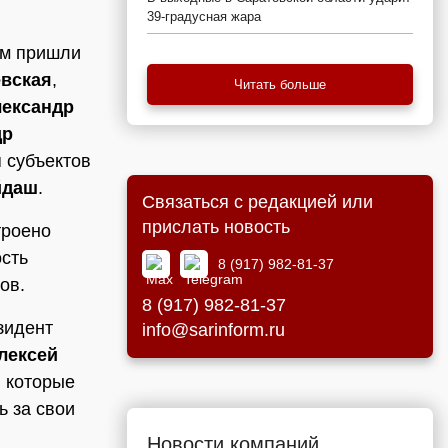
39-градусная жара
ом пришли
вская
,
Читать больше
ександр
др
 субъектов
йдаш
.
Связаться с редакцией или
прислать новость
троено
ость
8 (917) 982-81-37
ов.
8 (917) 982-81-37
зидент
info@sarinform.ru
лексей
, которые
ь за свои
Новости компаний