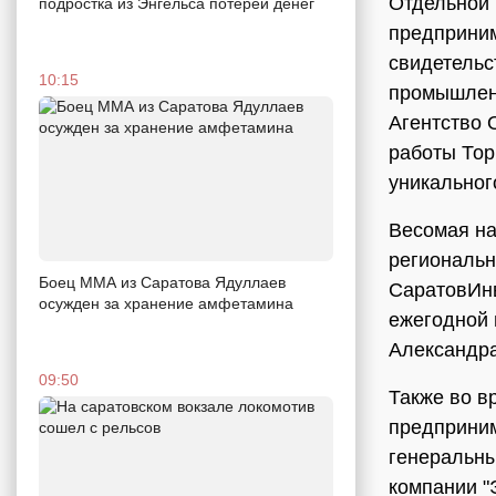
Отдельной 
подростка из Энгельса потерей денег
предприним
свидетельс
10:15
промышлен
Агентство 
работы Тор
уникальног
Весомая на
региональн
Боец ММА из Саратова Ядуллаев
СаратовИн
осужден за хранение амфетамина
ежегодной 
Александр
09:50
Также во в
предприним
генеральны
компании "