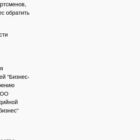
ортсменов,
ес обратить
сти
ы
ия
ей "Бизнес-
оению
ООО
едийной
бизнес"