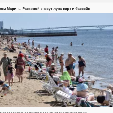
ром Марины Расковой снесут луна-парк и бассейн
Саратовской области ударит 39-градусная жара