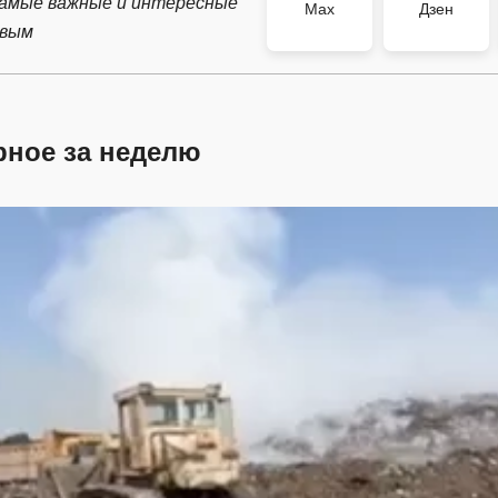
самые важные и интересные
Max
Дзен
рвым
рное за неделю