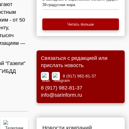
агают
39-градусная жара
остным
им - от 50
Читать больше
нту,
 тысяч
низациям —
Связаться с редакцией или
й "Газели"
прислать новость
 ГИБДД
8 (917) 982-81-37
8 (917) 982-81-37
info@sarinform.ru
Новости компаний