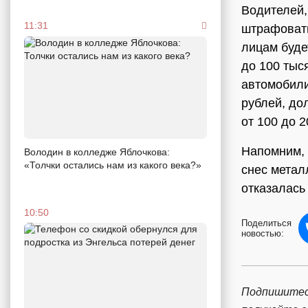
Водителей,
11:31
штрафовать
лицам буде
до 100 тыс
автомобили
рублей, до
от 100 до 2
Напомним, 
Володин в колледже Яблочкова:
«Толчки остались нам из какого века?»
снес метал
отказалас
10:50
Поделиться
новостью:
Подпишитес