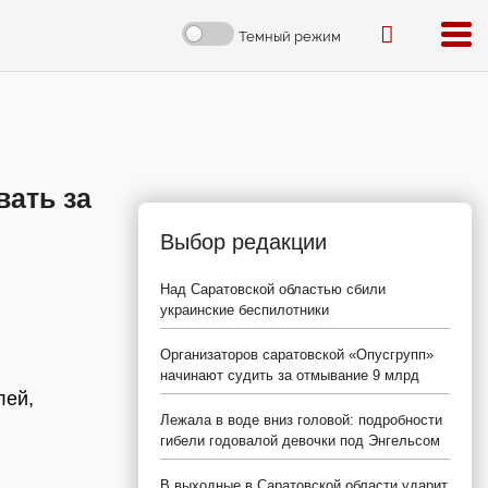
Темный режим
вать за
Выбор редакции
Над Саратовской областью сбили
украинские беспилотники
Организаторов саратовской «Опусгрупп»
начинают судить за отмывание 9 млрд
лей,
Лежала в воде вниз головой: подробности
гибели годовалой девочки под Энгельсом
В выходные в Саратовской области ударит