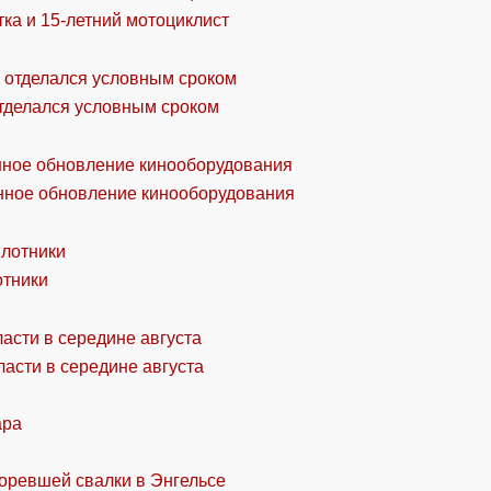
ка и 15-летний мотоциклист
отделался условным сроком
онное обновление кинооборудования
отники
асти в середине августа
ара
горевшей свалки в Энгельсе