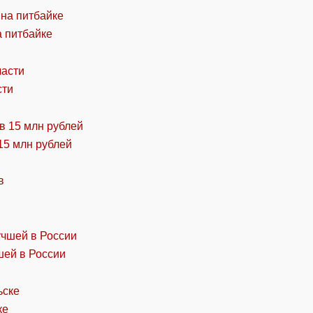
а питбайке
сти
15 млн рублей
шей в России
ке