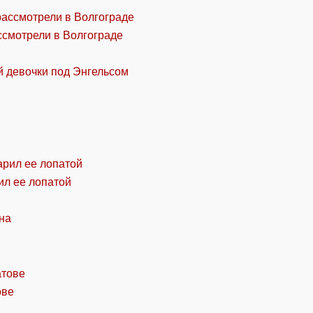
ссмотрели в Волгограде
й девочки под Энгельсом
ил ее лопатой
ове