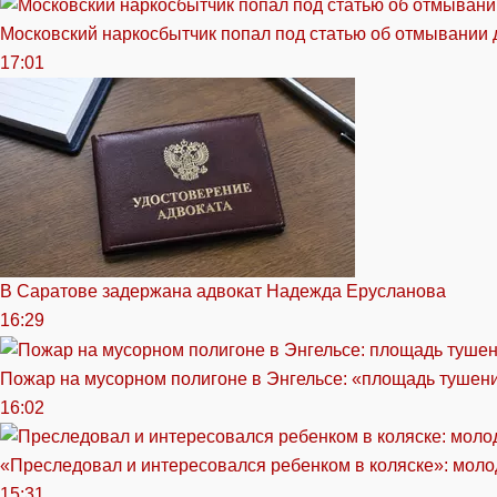
Московский наркосбытчик попал под статью об отмывании 
17:01
В Саратове задержана адвокат Надежда Ерусланова
16:29
Пожар на мусорном полигоне в Энгельсе: «площадь тушен
16:02
«Преследовал и интересовался ребенком в коляске»: моло
15:31