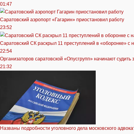
01:47
Саратовский аэропорт «Гагарин» приостановил работу
23:52
Саратовский СК раскрыл 11 преступлений в «оборонке» с 
22:54
Организаторов саратовской «Опусгрупп» начинают судить 
21:32
Названы подробности уголовного дела московского адвока