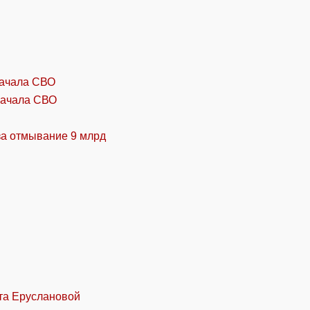
начала СВО
за отмывание 9 млрд
та Еруслановой