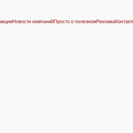
акции
Новости компаний
Просто о полезном
Реклама
Контак