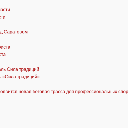
сти
од Саратовом
ста
ль «Сила традиций»
оявится новая беговая трасса для профессиональных спо