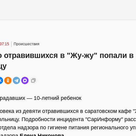
 07:15
Происшествия
 отравившихся в "Жу-жу" попали в
цу
радавших — 10-летний ребенок
овека из девяти отравившихся в саратовском кафе 
ольницу. Подробности инцидента "СарИнформу" рас
отдела надзора по гигиене питания регионального у
надзора
Елена Никонова
.