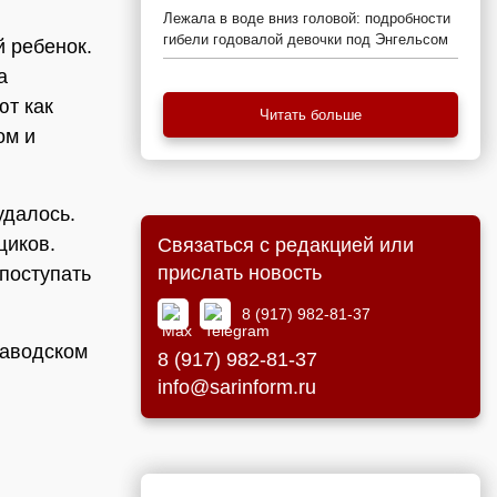
Лежала в воде вниз головой: подробности
гибели годовалой девочки под Энгельсом
й ребенок.
а
ют как
Читать больше
ом и
удалось.
щиков.
Связаться с редакцией или
прислать новость
поступать
8 (917) 982-81-37
Заводском
8 (917) 982-81-37
info@sarinform.ru