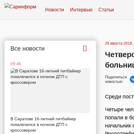
Новости
Интервью
Статьи
29 августа 2018,
Все новости
Четверо
больни
09:46
Поделиться
новостью:
Среди пост
Четыре чел
попали в б
В Саратове 16-летний питбайкер
покалечился в ночном ДТП с
начальник 
кроссовером
Роспотреб