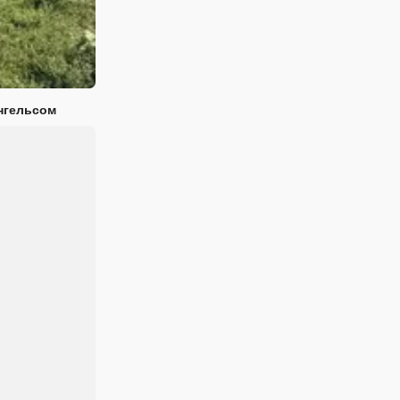
нгельсом