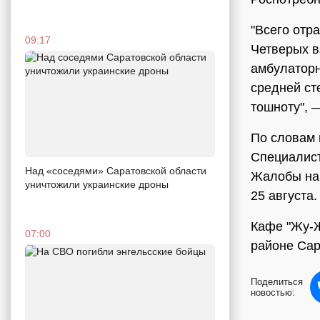
"Всего отр
09:17
Четверых в
амбулаторн
средней ст
тошноту", 
По словам 
Специалист
Над «соседями» Саратовской области
Жалобы на 
уничтожили украинские дроны
25 августа
Кафе "Жу-Ж
07:00
районе Сар
Поделиться
новостью: