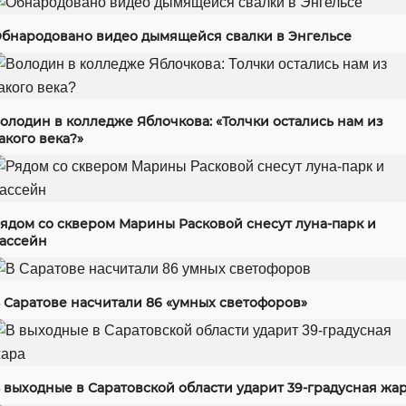
бнародовано видео дымящейся свалки в Энгельсе
олодин в колледже Яблочкова: «Толчки остались нам из
акого века?»
ядом со сквером Марины Расковой снесут луна-парк и
ассейн
 Саратове насчитали 86 «умных светофоров»
 выходные в Саратовской области ударит 39-градусная жа