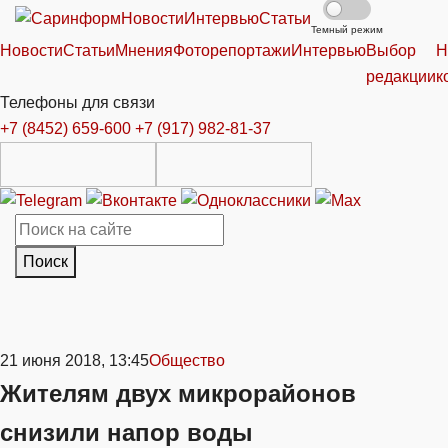
Новости
Интервью
Статьи
Темный режим
Новости
Статьи
Мнения
Фоторепортажи
Интервью
Выбор
Н
редакции
к
Телефоны для связи
+7 (8452) 659-600
+7 (917) 982-81-37
Поиск
21 июня 2018, 13:45
Общество
Жителям двух микрорайонов
снизили напор воды