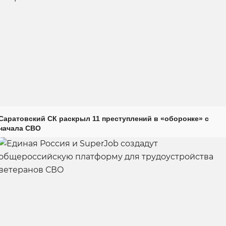
Саратовский СК раскрыл 11 преступлений в «оборонке» с
начала СВО