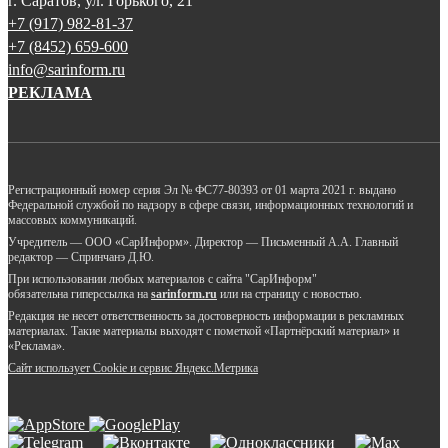
г. Саратов, ул. Горького, 21
+7 (917) 982-81-37
+7 (8452) 659-600
info@sarinform.ru
РЕКЛАМА
Регистрационный номер серия Эл № ФС77-80393 от 01 марта 2021 г. выдано
Федеральной службой по надзору в сфере связи, информационных технологий и
массовых коммуникаций.
Учредитель — ООО «СарИнформ». Директор — Письменный А.А. Главный
редактор — Спринчанэ Д.Ю.
При использовании любых материалов с сайта "СарИнформ"
обязательна гиперссылка на
sarinform.ru
или на страницу с новостью.
Редакция не несет ответственность за достоверность информации в рекламных
материалах. Такие материалы выходят с пометкой «Партнёрский материал» и
«Реклама».
Сайт использует Cookie и сервиc Яндекс.Метрика