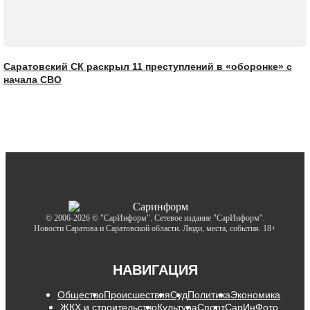
Саратовский СК раскрыл 11 преступлений в «оборонке» с
начала СВО
© 2006-2026 © "СарИнформ". Сетевое издание "СарИнформ".
Новости Саратова и Саратовской области. Люди, места, события. 18+
НАВИГАЦИЯ
Общество
Происшествия
Суд
Политика
Экономика
ЖКХ и строительство
Культура
Спорт
СарИнФото