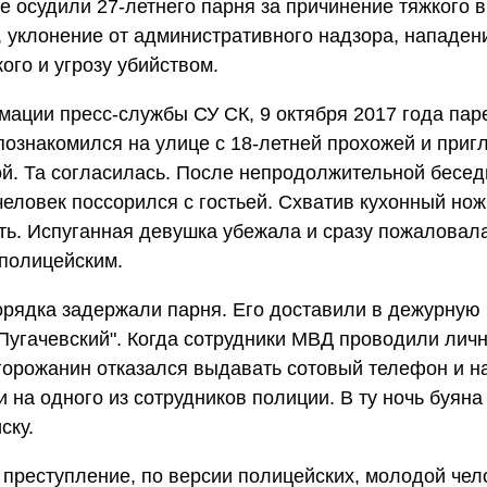
е осудили 27-летнего парня за причинение тяжкого 
 уклонение от административного надзора, нападен
ого и угрозу убийством.
ации пресс-службы СУ СК, 9 октября 2017 года пар
познакомился на улице с 18-летней прохожей и пригл
й. Та согласилась. После непродолжительной бесе
еловек поссорился с гостьей. Схватив кухонный нож
ть. Испуганная девушка убежала и сразу пожаловал
полицейским.
рядка задержали парня. Его доставили в дежурную
угачевский". Когда сотрудники МВД проводили лич
горожанин отказался выдавать сотовый телефон и н
и на одного из сотрудников полиции. В ту ночь буяна
ску.
преступление, по версии полицейских, молодой чел