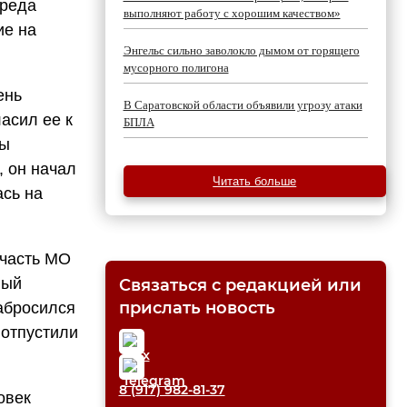
вреда
выполняют работу с хорошим качеством»
ие на
Энгельс сильно заволокло дымом от горящего
мусорного полигона
ень
В Саратовской области объявили угрозу атаки
асил ее к
БПЛА
ды
, он начал
Читать больше
ась на
 часть МО
ный
Связаться с редакцией или
прислать новость
абросился
 отпустили
8 (917) 982-81-37
овек