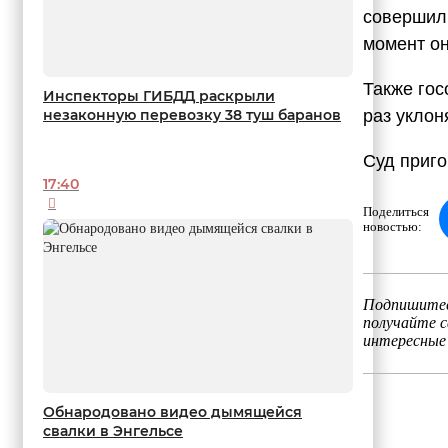
совершил 
момент он
Также гос
Инспекторы ГИБДД раскрыли
раз уклон
незаконную перевозку 38 туш баранов
Суд приго
17:40
Поделиться
новостью:
Подпишитес
получайте 
интересные
Обнародовано видео дымящейся
свалки в Энгельсе