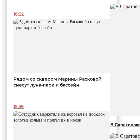
16:22
Рядом со сквером Марины Расковой
снесут луна-парк и бассейн
15:59
В Саратовск