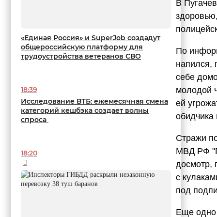
В Пугачев
здоровью,
полицейск
«Единая Россия» и SuperJob создадут
общероссийскую платформу для
По информ
трудоустройства ветеранов СВО
напился, 
себе домо
молодой ч
18:39
Исследование ВТБ: ежемесячная смена
ей угрожа
категорий кешбэка создает волны
обидчика 
спроса
Стражи по
МВД РФ "П
18:20
досмотр, 
с кулакам
под подпи
Еще одно 