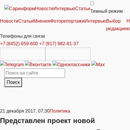
Новости
Интервью
Статьи
Темный режим
Новости
Статьи
Мнения
Фоторепортажи
Интервью
Выбор
Н
редакции
к
Телефоны для связи
+7 (8452) 659-600
+7 (917) 982-81-37
Поиск
21 декабря 2017, 07:30
Политика
Представлен проект новой