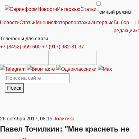
Новости
Интервью
Статьи
Темный режим
Новости
Статьи
Мнения
Фоторепортажи
Интервью
Выбор
Н
редакции
к
Телефоны для связи
+7 (8452) 659-600
+7 (917) 982-81-37
Поиск
26 октября 2017, 08:15
Политика
Павел Точилкин: "Мне краснеть не