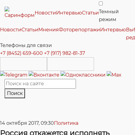
Темный
Новости
Интервью
Статьи
режим
Новости
Статьи
Мнения
Фоторепортажи
Интервью
Вы
ре
Телефоны для связи
+7 (8452) 659-600
+7 (917) 982-81-37
Поиск
14 октября 2017, 09:30
Политика
Россия откажется исполнять