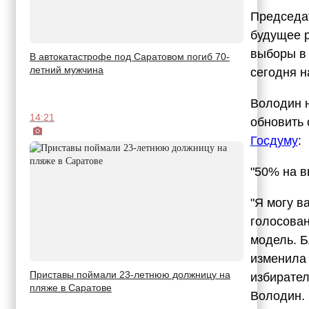
Председа
будущее р
выборы в 
В автокатастрофе под Саратовом погиб 70-
летний мужчина
сегодня н
Володин н
14:21
обновить 
Госдуму
:
"50% на в
"Я могу в
голосован
модель. Б
изменила 
Приставы поймали 23-летнюю должницу на
избирател
пляже в Саратове
Володин.