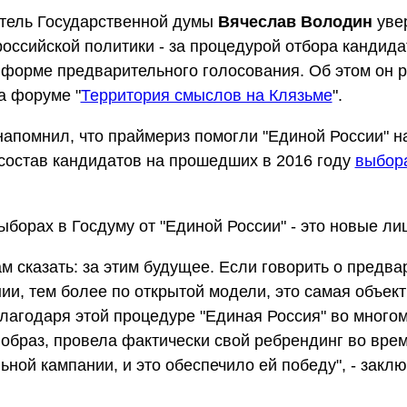
тель Государственной думы
Вячеслав Володин
увер
оссийской политики - за процедурой отбора кандида
форме предварительного голосования. Об этом он р
а форуме "
Территория смыслов на Клязьме
".
апомнил, что праймериз помогли "Единой России" 
состав кандидатов на прошедших в 2016 году
выбор
ыборах в Госдуму от "Единой России" - это новые лиц
ам сказать: за этим будущее. Если говорить о предв
ии, тем более по открытой модели, это самая объек
лагодаря этой процедуре "Единая Россия" во много
образ, провела фактически свой ребрендинг во вре
ьной кампании, и это обеспечило ей победу", - закл