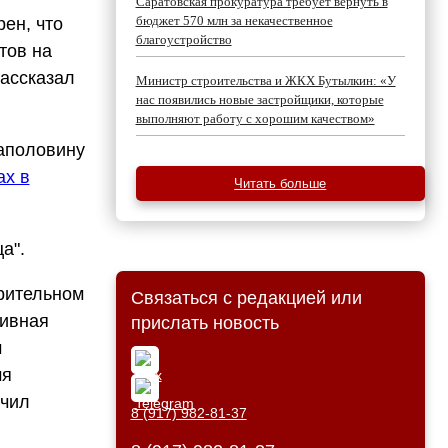
Саратовская прокуратура требует вернуть в
бюджет 570 млн за некачественное
ен, что
благоустройство
тов на
ассказал
Министр строительства и ЖКХ Бутылкин: «У
нас появились новые застройщики, которые
выполняют работу с хорошим качеством»
наполовину
ах в
Читать больше
а".
арительном
Связаться с редакцией или
тивная
прислать новость
м
мя
ючил
8 (917) 982-81-37