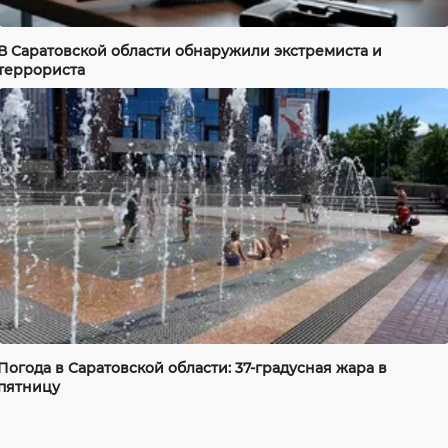
В Саратовской области обнаружили экстремиста и
террориста
Погода в Саратовской области: 37-градусная жара в
пятницу