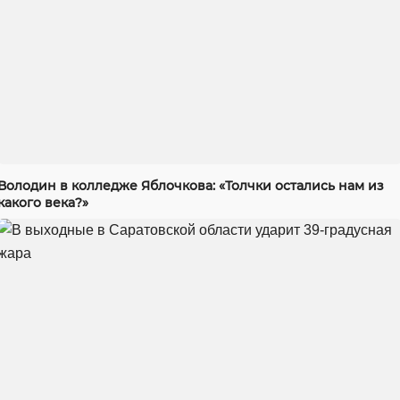
Володин в колледже Яблочкова: «Толчки остались нам из
какого века?»