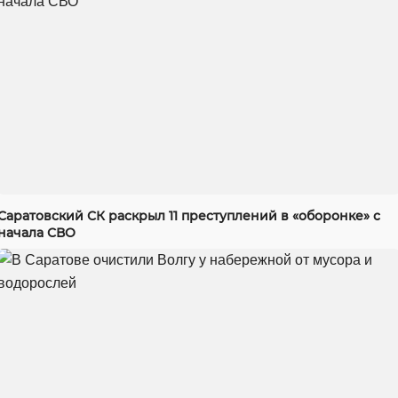
Саратовский СК раскрыл 11 преступлений в «оборонке» с
начала СВО