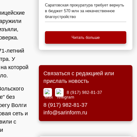
Саратовская прокуратура требует вернуть
в бюджет 570 млн за некачественное
лицейские
благоустройство
наружили
изъяли,
оверка.
Читать больше
71-летний
тра. У
 на которой
Связаться с редакцией или
ло.
прислать новость
Вольского
8 (917) 982-81-37
е" без
8 (917) 982-81-37
регу Волги
info@sarinform.ru
овая сеть и
вили с
ли