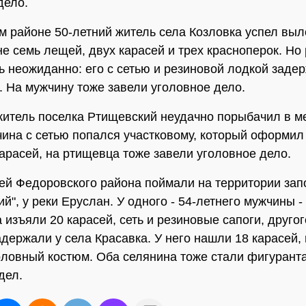
дело.
м районе 50-летний житель села Козловка успел выл
е семь лещей, двух карасей и трех красноперок. Но
ь неожиданно: его с сетью и резиновой лодкой заде
. На мужчину тоже завели уголовное дело.
житель поселка Ртищевский неудачно порыбачил в м
чина с сетью попался участковому, который оформил
карасей, на ртищевца тоже завели уголовное дело.
ей Федоровского района поймали на территории зап
й", у реки Еруслан. У одного - 54-летнего мужчины -
изъяли 20 карасей, сеть и резиновые сапоги, другого
адержали у села Красавка. У него нашли 18 карасей, 
оловный костюм. Оба селянина тоже стали фигурант
дел.