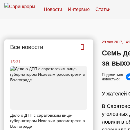
Новости
Интервью
Статьи
29 мая 2017, 14:
Все новости
Семь д
за вых
15:31
Поделиться
новостью:
У жателей 
В Саратовс
уголовных 
Дело о ДТП с саратовским вице-
губернатором Исаевым рассмотрели в
ловили в о
Волгограде
сообщила п