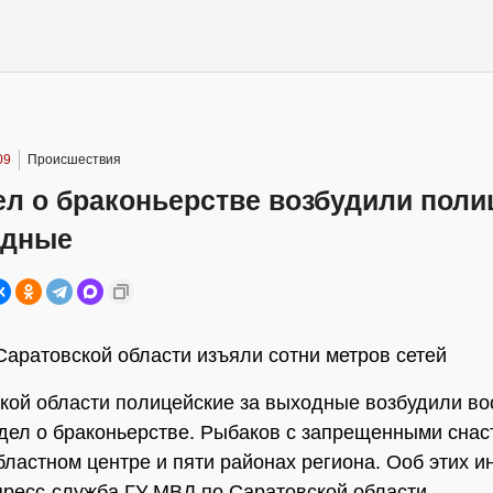
09
Происшествия
ел о браконьерстве возбудили поли
одные
Саратовской области изъяли сотни метров сетей
кой области полицейские за выходные возбудили во
дел о браконьерстве. Рыбаков с запрещенными снас
бластном центре и пяти районах региона. Ооб этих и
ресс-служба ГУ МВД по Саратовской области.