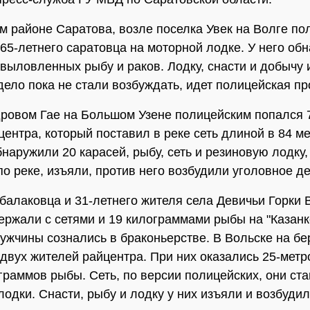
м районе Саратова, возле поселка Увек на Волге по
65-летнего саратовца на моторной лодке. У него об
евыловленных рыбу и раков. Лодку, снасти и добычу 
дело пока не стали возбуждать, идет полицейская пр
ровом Гае на Большом Узене полицейским попался 
центра, который поставил в реке сеть длиной в 84 ме
наружили 20 карасей, рыбу, сеть и резиновую лодку,
по реке, изъяли, против него возбудили уголовное де
 балаковца и 31-летнего жителя села Девичьи Горки 
ержали с сетями и 19 килограммами рыбы на "Казанк
ужчины сознались в браконьерстве. В Вольске на бе
двух жителей райцентра. При них оказались 25-метр
граммов рыбы. Сеть, по версии полицейских, они ста
лодки. Снасти, рыбу и лодку у них изъяли и возбуди