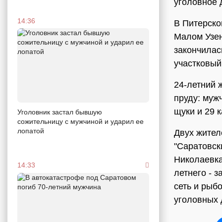
уголовное 
14:36
В Питерско
Малом Узен
закончилас
участковый
24-летний 
пруду: муж
щуки и 29 
Уголовник застал бывшую
сожительницу с мужчиной и ударил ее
лопатой
Двух жител
"Саратовски
Николаевка 
14:33
летнего - з
сеть и рыб
уголовных 