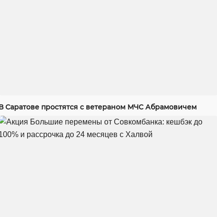
В Саратове простятся с ветераном МЧС Абрамовичем