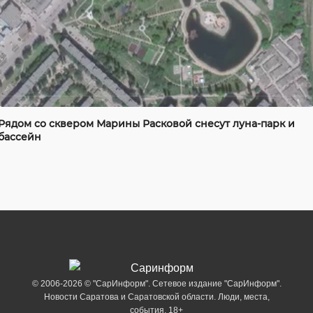
Рядом со сквером Марины Расковой снесут луна-парк и
бассейн
© 2006-2026 © "СарИнформ". Сетевое издание "СарИнформ".
Новости Саратова и Саратовской области. Люди, места,
события. 18+